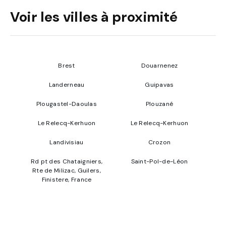
Voir les villes à proximité
Brest
Douarnenez
Landerneau
Guipavas
Plougastel-Daoulas
Plouzané
Le Relecq-Kerhuon
Le Relecq-Kerhuon
Landivisiau
Crozon
Rd pt des Chataigniers,
Saint-Pol-de-Léon
Rte de Milizac, Guilers,
Finistere, France