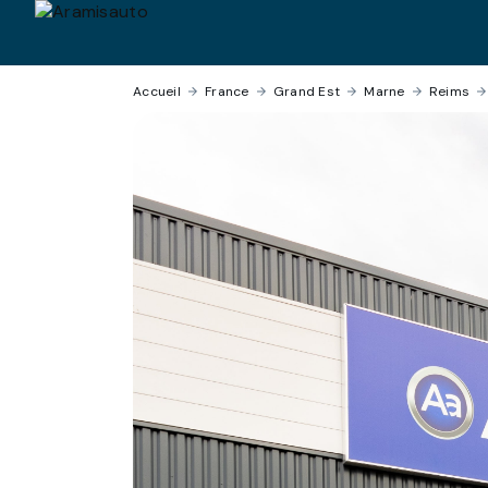
Accueil
›
France
›
Grand Est
›
Marne
›
Reims
›