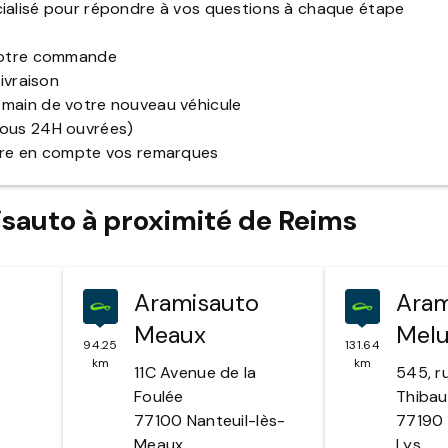
cialisé pour répondre à vos questions à chaque étape
 votre commande
livraison
 main de votre nouveau véhicule
sous 24H ouvrées)
ndre en compte vos remarques
sauto à proximité de Reims
Aramisauto
Aram
Meaux
Mel
94.25
131.64
km
km
11C Avenue de la
545, r
Foulée
Thibau
77100
Nanteuil-lès-
77190
Meaux
Lys