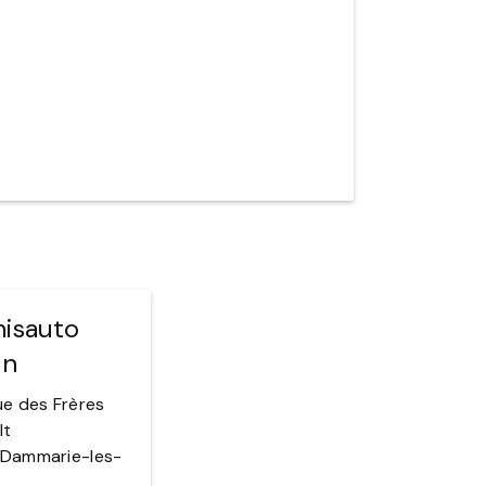
isauto
un
ue des Frères
lt
Dammarie-les-