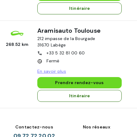
Itinéraire
Aramisauto Toulouse
212 impasse de la Bourgade
268.52 km
31670
Labège
+33 5 32 81 00 60
Fermé
En savoir plus
Prendre rendez-vous
Itinéraire
Contactez-nous
Nos réseaux
09 72 72 20 02