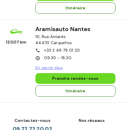
Itinéraire
Aramisauto Nantes
10, Rue Antarès
120.07 km
44470
Carquefou
+33 2 49 79 01 20
09:30 - 18:30
En savoir plus
Prendre rendez-vous
Itinéraire
Contactez-nous
Nos réseaux
09 72 72 20 02