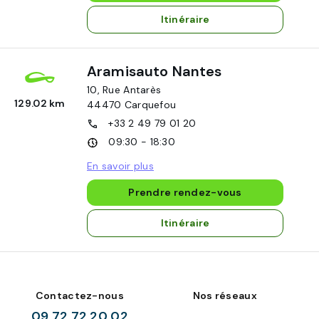
Itinéraire
Aramisauto Nantes
10, Rue Antarès
129.02 km
44470
Carquefou
+33 2 49 79 01 20
09:30 - 18:30
En savoir plus
Prendre rendez-vous
Itinéraire
Contactez-nous
Nos réseaux
09 72 72 20 02