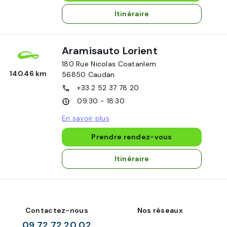
Itinéraire
Aramisauto Lorient
180 Rue Nicolas Coatanlem
140.46 km
56850
Caudan
+33 2 52 37 78 20
09:30 - 18:30
En savoir plus
Prendre rendez-vous
Itinéraire
Contactez-nous
Nos réseaux
09 72 72 20 02