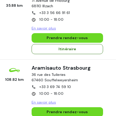
71 Avenue de Fribourg
35.88 km
68110
Illzach
+33 3 56 66 91 61
10:00 - 18:00
En savoir plus
Prendre rendez-vous
Itinéraire
Aramisauto Strasbourg
36 rue des Tuileries
108.82 km
67460
Souffelweyersheim
+33 3 69 74 59 10
10:00 - 18:00
En savoir plus
Prendre rendez-vous