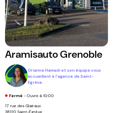
Aramisauto
Grenoble
Orianne Hamadi et son équipe vous
accueillent à l'agence de Saint-
Egrève.
Fermé
- Ouvre à 10:00
17 rue des Glairaux
38120
Saint-Égrève