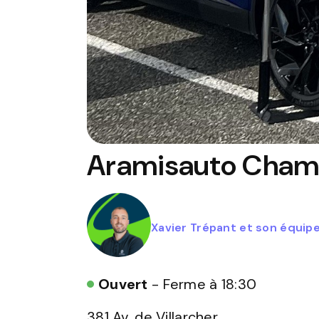
Aramisauto
Cham
Xavier Trépant et son équip
Ouvert
- Ferme à 18:30
381 Av. de Villarcher