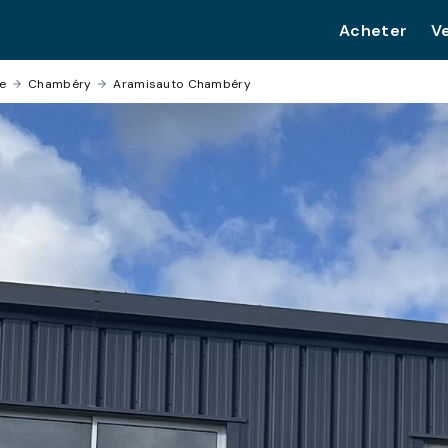
Acheter
V
e
›
Chambéry
›
Aramisauto Chambéry